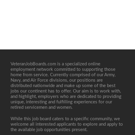
VeteranJobBoards.com is a specialized online
employment network committed to supporting those
home from service. Currently comprised of our Army,
Navy, and Air Force divisions, our positions are
distributed nationwide and make up some of the best
jobs our continent has to offer. Our aim is to work with,
and highlight, employers who are dedicated to providing
unique, interesting and fulfilling experiences for our
retired servicemen and women.
While this job board caters to a specific community, we
welcome all interested applicants to explore and apply to
the available job opportunities present.