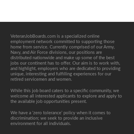
VeteranJobBoards.com is a specialized online
employment network committed to supporting those
home from service. Currently comprised of our Army,
Navy, and Air Force divisions, our positions are
distributed nationwide and make up some of the best
jobs our continent has to offer. Our aim is to work with,
and highlight, employers who are dedicated to providing
unique, interesting and fulfilling experiences for our
retired servicemen and women.
While this job board caters to a specific community, we
welcome all interested applicants to explore and apply to
the available job opportunities present.
We have a ‘zero tolerance’ policy when it comes to
discrimination; we seek to provide an inclusive
environment for all individuals.