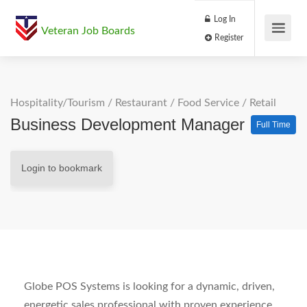
Log In
Veteran Job Boards
Register
Hospitality/Tourism
/
Restaurant / Food Service
/
Retail
Business Development Manager
Full Time
Login to bookmark
Globe POS Systems is looking for a dynamic, driven,
energetic sales professional with proven experience