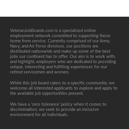
VeteranJobBoards.com is a specialized online
employment network committed to supporting those
home from service. Currently comprised of our Army,
Navy, and Air Force divisions, our positions are
distributed nationwide and make up some of the best
jobs our continent has to offer. Our aim is to work with,
and highlight, employers who are dedicated to providing
unique, interesting and fulfilling experiences for our
retired servicemen and women.
While this job board caters to a specific community, we
welcome all interested applicants to explore and apply to
the available job opportunities present.
We have a ‘zero tolerance’ policy when it comes to
discrimination; we seek to provide an inclusive
environment for all individuals.