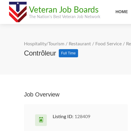
Veteran Job Boards
HOME
The Nation's Best Veteran Job Network
Hospitality/Tourism
/
Restaurant / Food Service
/
Re
Contrôleur
Full Time
Job Overview
Listing ID:
128409