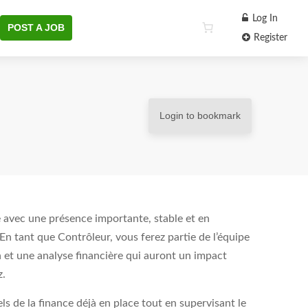
Log In
POST A JOB
Register
Login to bookmark
 avec une présence importante, stable et en
 En tant que Contrôleur, vous ferez partie de l’équipe
en et une analyse financière qui auront un impact
z.
ls de la finance déjà en place tout en supervisant le