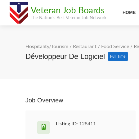
Veteran Job Boards
HOME
The Nation's Best Veteran Job Network
Hospitality/Tourism
/
Restaurant / Food Service
/
Re
Développeur De Logiciel
Full Time
Job Overview
Listing ID:
128411