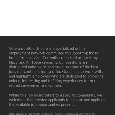
VeteranJobBoards.com is a specialized online
employment network committed to supporting those
home from service. Currently comprised of our Army,
Navy, and Air Force divisions, our positions are
distributed nationwide and make up some of the best
jobs our continent has to offer. Our aim is to work with,
and highlight, employers who are dedicated to providing
unique, interesting and fulfilling experiences for our
retired servicemen and women.
While this job board caters to a specific community, we
welcome all interested applicants to explore and apply to
the available job opportunities present.
We have a ‘zero tolerance’ policy when it comes to