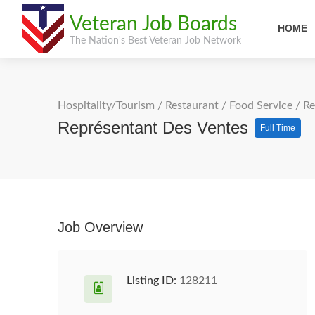
Veteran Job Boards
HOME
The Nation's Best Veteran Job Network
Hospitality/Tourism
/
Restaurant / Food Service
/
Re
Représentant Des Ventes
Full Time
Job Overview
Listing ID:
128211