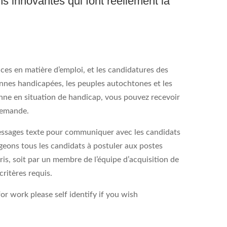
ns innovantes qui font réellement la
ces en matière d’emploi, et les candidatures des
nnes handicapées, les peuples autochtones et les
onne en situation de handicap, vous pouvez recevoir
 demande.
 messages texte pour communiquer avec les candidats
geons tous les candidats à postuler aux postes
rris, soit par un membre de l’équipe d’acquisition de
ritères requis.
r work please self identify if you wish