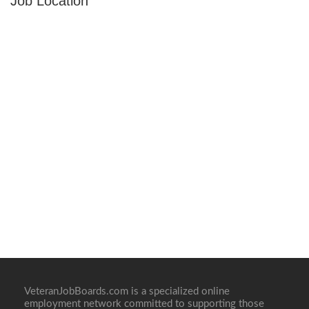
Job Location
VeteranJobBoards.com is a specialized online
employment network committed to supporting those