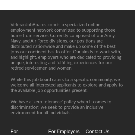
VeteranJobBoards.com is a specialized online
employment network committed to supporting those
home from service. Currently comprised of our Army,
Navy, and Air Force divisions, our positions are
distributed nationwide and make up some of the best
jobs our continent has to offer. Our aim is to work with,
and highlight, employers who are dedicated to providing
unique, interesting and fulfilling experiences for our
retired servicemen and women.
While this job board caters to a specific community, we
welcome all interested applicants to explore and apply to
the available job opportunities present.
We have a ‘zero tolerance’ policy when it comes to
discrimination; we seek to provide an inclusive
environment for all individuals.
For
For Employers
Contact Us