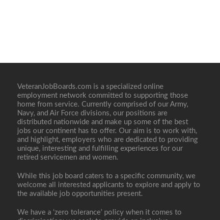
VeteranJobBoards.com is a specialized online
employment network committed to supporting those
home from service. Currently comprised of our Army,
Navy, and Air Force divisions, our positions are
distributed nationwide and make up some of the best
jobs our continent has to offer. Our aim is to work with,
and highlight, employers who are dedicated to providing
unique, interesting and fulfilling experiences for our
retired servicemen and women.
While this job board caters to a specific community, we
welcome all interested applicants to explore and apply to
the available job opportunities present.
We have a ‘zero tolerance’ policy when it comes to