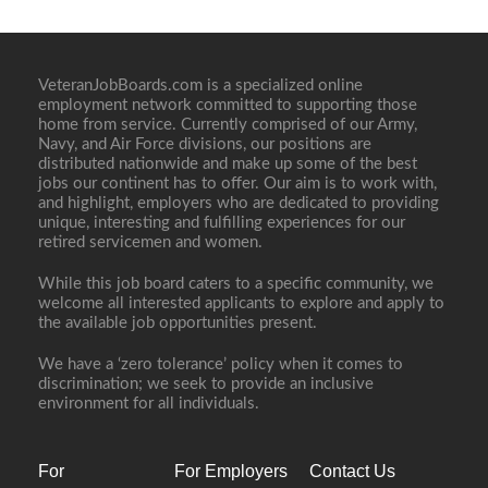
VeteranJobBoards.com is a specialized online
employment network committed to supporting those
home from service. Currently comprised of our Army,
Navy, and Air Force divisions, our positions are
distributed nationwide and make up some of the best
jobs our continent has to offer. Our aim is to work with,
and highlight, employers who are dedicated to providing
unique, interesting and fulfilling experiences for our
retired servicemen and women.
While this job board caters to a specific community, we
welcome all interested applicants to explore and apply to
the available job opportunities present.
We have a ‘zero tolerance’ policy when it comes to
discrimination; we seek to provide an inclusive
environment for all individuals.
For
For Employers
Contact Us